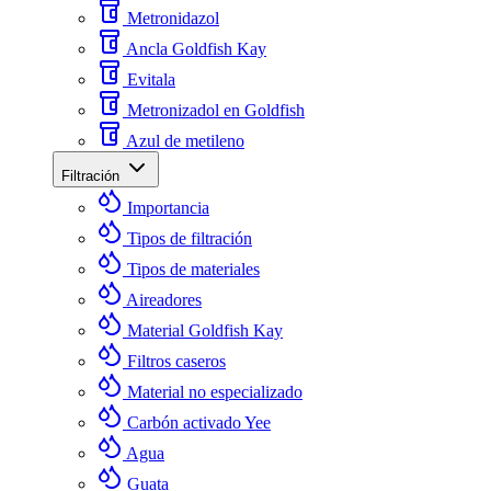
Metronidazol
Ancla Goldfish Kay
Evitala
Metronizadol en Goldfish
Azul de metileno
Filtración
Importancia
Tipos de filtración
Tipos de materiales
Aireadores
Material Goldfish Kay
Filtros caseros
Material no especializado
Carbón activado Yee
Agua
Guata