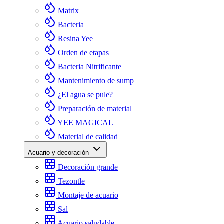
Matrix
Bacteria
Resina Yee
Orden de etapas
Bacteria Nitrificante
Mantenimiento de sump
¿El agua se pule?
Preparación de material
YEE MAGICAL
Material de calidad
Acuario y decoración
Decoración grande
Tezontle
Montaje de acuario
Sal
Acuario saludable