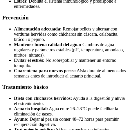
Estrés:
Debilita el sistema inmunológico y predispone a
enfermedades.
Prevención
Alimentación adecuada:
Remojar pellets y alternar con
verduras hervidas como chícharos sin cáscara, calabacita,
brócoli o pepino.
Mantener buena calidad del agua:
Cambios de agua
regulares y parámetros estables (pH, temperatura, amoníaco,
nitritos, nitratos).
Evitar el estrés:
No sobrepoblar y mantener un entorno
tranquilo.
Cuarentena para nuevos peces:
Aísla durante al menos dos
semanas antes de introducir al acuario principal.
Tratamiento básico
Dieta con chícharos hervidos:
Ayuda a la digestión y alivia
el estreñimiento.
Acuario hospital:
Agua entre 26–28°C puede facilitar la
eliminación de gases.
Ayuno:
Dejar al pez sin comer 48–72 horas para permitir
recuperación digestiva.
Tratamiento médico:
Si hay sospechas de infección