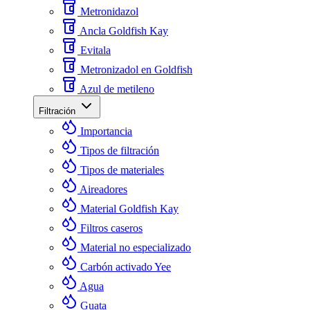
Metronidazol
Ancla Goldfish Kay
Evitala
Metronizadol en Goldfish
Azul de metileno
Filtración
Importancia
Tipos de filtración
Tipos de materiales
Aireadores
Material Goldfish Kay
Filtros caseros
Material no especializado
Carbón activado Yee
Agua
Guata