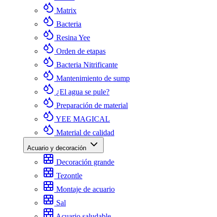
Matrix
Bacteria
Resina Yee
Orden de etapas
Bacteria Nitrificante
Mantenimiento de sump
¿El agua se pule?
Preparación de material
YEE MAGICAL
Material de calidad
Acuario y decoración
Decoración grande
Tezontle
Montaje de acuario
Sal
Acuario saludable