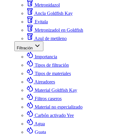
Metronidazol
Ancla Goldfish Kay
Evitala
Metronizadol en Goldfish
Azul de metileno
Filtración
Importancia
Tipos de filtración
Tipos de materiales
Aireadores
Material Goldfish Kay
Filtros caseros
Material no especializado
Carbón activado Yee
Agua
Guata