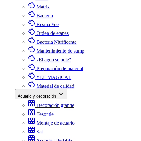
Matrix
Bacteria
Resina Yee
Orden de etapas
Bacteria Nitrificante
Mantenimiento de sump
¿El agua se pule?
Preparación de material
YEE MAGICAL
Material de calidad
Acuario y decoración
Decoración grande
Tezontle
Montaje de acuario
Sal
Acuario saludable