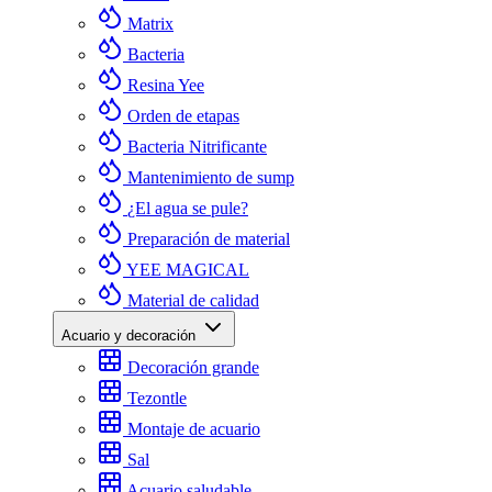
Matrix
Bacteria
Resina Yee
Orden de etapas
Bacteria Nitrificante
Mantenimiento de sump
¿El agua se pule?
Preparación de material
YEE MAGICAL
Material de calidad
Acuario y decoración
Decoración grande
Tezontle
Montaje de acuario
Sal
Acuario saludable