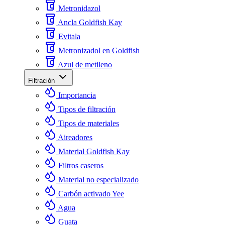
Metronidazol
Ancla Goldfish Kay
Evitala
Metronizadol en Goldfish
Azul de metileno
Filtración
Importancia
Tipos de filtración
Tipos de materiales
Aireadores
Material Goldfish Kay
Filtros caseros
Material no especializado
Carbón activado Yee
Agua
Guata